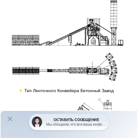
Тип Ленточного Конвейера Бетонный Завод