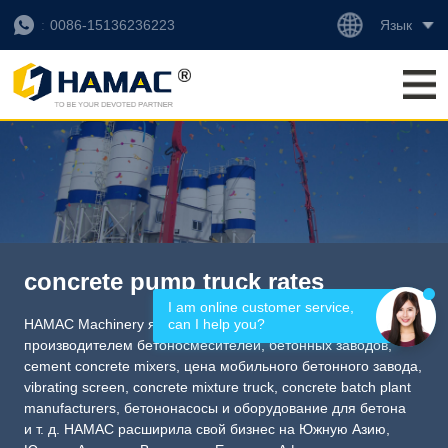
Язык
0086-15136236223
concrete pump truck rates
I am online customer service, 
can I help you?
HAMAC Machinery является профессиональным
производителем бетоносмесителей, бетонных заводов,
cement concrete mixers
,
цена мобильного бетонного завода
,
vibrating screen
,
concrete mixture truck
,
concrete batch plant
manufacturers
, бетононасосы и оборудование для бетона
и т. д. HAMAC расширила свой бизнес на Южную Азию,