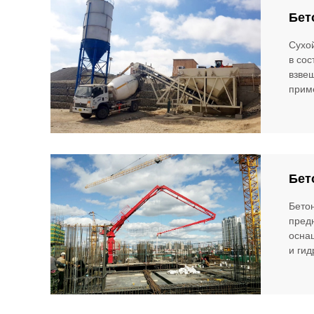
Бет
Сухо
в со
взве
приме
Бет
Бето
предн
осна
и гид