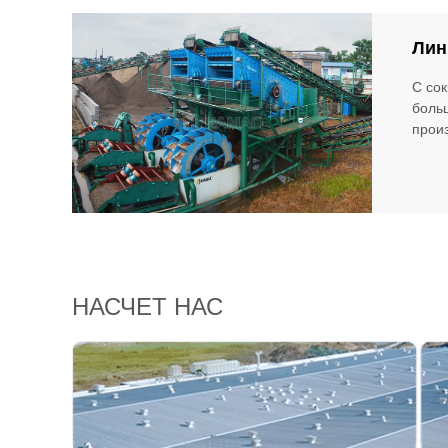
Лин
С со
боль
произ
НАСЧЕТ НАС