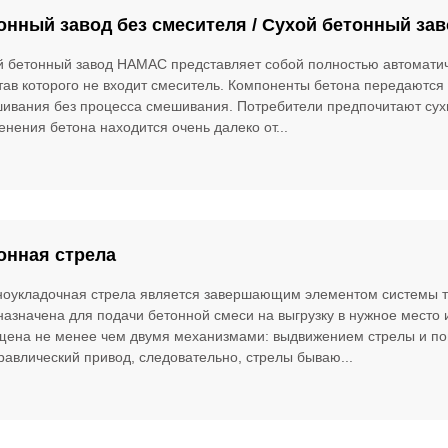
онный завод без смесителя / Сухой бетонный за
й бетонный завод HAMAC представляет собой полностью автоматич
став которого не входит смеситель. Компоненты бетона передаются
шивания без процесса смешивания. Потребители предпочитают сух
нения бетона находится очень далеко от...
онная стрела
ноукладочная стрела является завершающим элементом системы т
азначена для подачи бетонной смеси на выгрузку в нужное место и
щена не менее чем двумя механизмами: выдвижением стрелы и пово
равлический привод, следовательно, стрелы бываю...