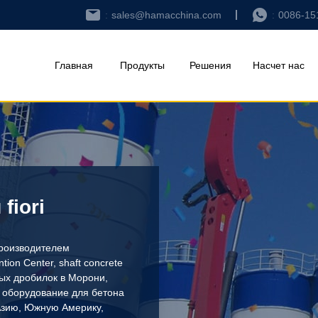
sales@hamacchina.com
0086-15
Главная
Продукты
Решения
Насчет нас
fiori
роизводителем
tion Center
,
shaft concrete
ых дробилок в Морони
,
и оборудование для бетона
Азию, Южную Америку,