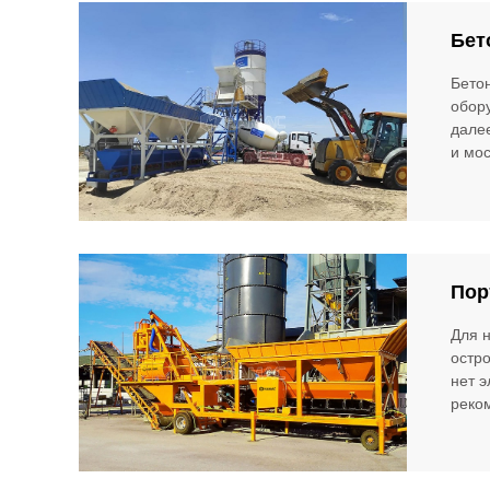
Бет
Бето
обору
далее
и мос
Пор
Для н
остро
нет 
реко