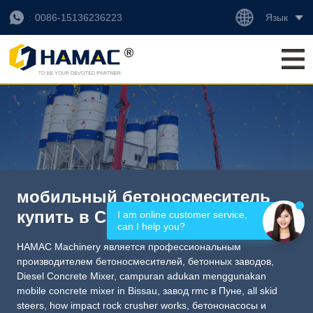
Язык
0086-15136236223
мобильный бетоносмеситель
купить в США в Киншасе
I am online customer service, 
can I help you?
HAMAC Machinery является профессиональным
производителем бетоносмесителей, бетонных заводов,
Diesel Concrete Mixer
,
campuran adukan menggunakan
mobile concrete mixer in Bissau
,
завод rmc в Пуне
,
all skid
steers
,
how impact rock crusher works
, бетононасосы и