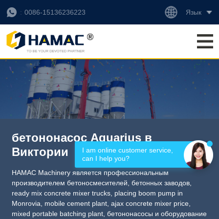
Язык
0086-15136236223
бетононасос Aquarius в
Виктории
I am online customer service, 
can I help you?
HAMAC Machinery является профессиональным
производителем бетоносмесителей, бетонных заводов,
ready mix concrete mixer trucks
,
placing boom pump in
Monrovia
,
mobile cement plant
,
ajax concrete mixer price
,
mixed portable batching plant
, бетононасосы и оборудование