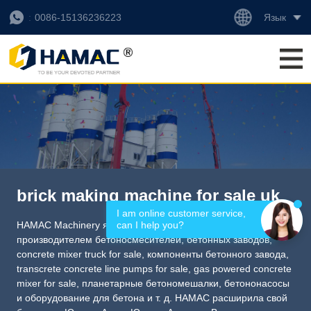
Язык
0086-15136236223
brick making machine for sale uk
I am online customer service, 
can I help you?
HAMAC Machinery является профессиональным
производителем бетоносмесителей, бетонных заводов,
concrete mixer truck for sale
,
компоненты бетонного завода
,
transcrete concrete line pumps for sale
,
gas powered concrete
mixer for sale
,
планетарные бетономешалки
, бетононасосы
и оборудование для бетона и т. д. HAMAC расширила свой