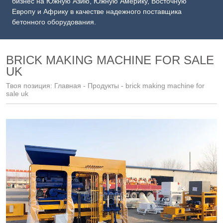
бизнес на Южную Азию, Южную Америку, Восточную
Европу и Африку в качестве надежного поставщика
бетонного оборудования.
BRICK MAKING MACHINE FOR SALE
UK
Твоя позиция:
Главная
-
Продукты
- brick making machine for
sale uk