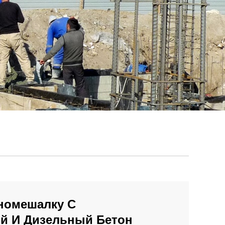
номешалку С
ой И Дизельный Бетон