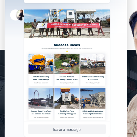
ОСТАВИТЬ СООБЩЕНИЕ
Качество продукции -это жизнь, внимательные услуги -это
движущая сила. HAMAC стремится предоставить нашим
клиентам услуги по консультированию, разработке
решений, высококачественным машинам, выезду на
место, послепродажному обслуживанию и т. д.
БЕСПЛАТНЫЙ АНАЛИЗ
БЮДЖЕТА,
ПЛАНИРОВАНИЕ
ПРОГРАММЫ
ВЫСОКОЕ КАЧЕСТВО И
ПОЛНЫЙ СПЕКТР
ОБОРУДОВАНИЯ