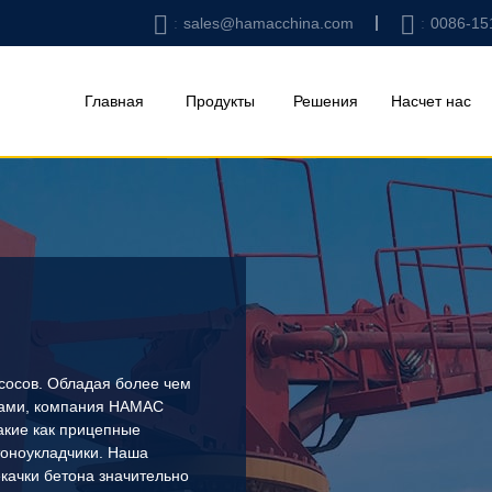
sales@hamacchina.com
0086-15
Главная
Продукты
Решения
Насчет нас
сосов. Обладая более чем
сами, компания HAMAC
акие как прицепные
тоноукладчики. Наша
качки бетона значительно