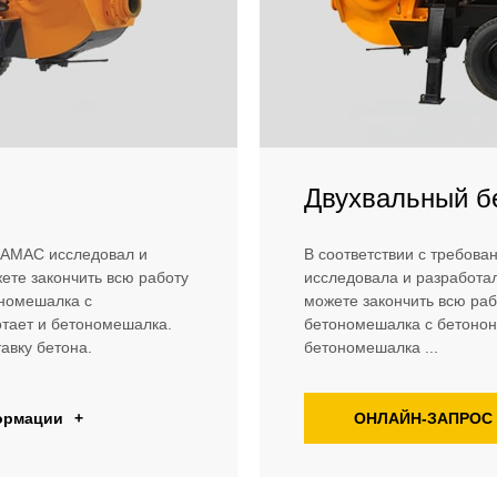
Двухвальный б
 HAMAC исследовал и
В соответствии с требов
ете закончить всю работу
исследовала и разработа
ономешалка с
можете закончить всю раб
отает и бетономешалка.
бетономешалка с бетонона
авку бетона.
бетономешалка ...
ормации
+
ОНЛАЙН-ЗАПРОС