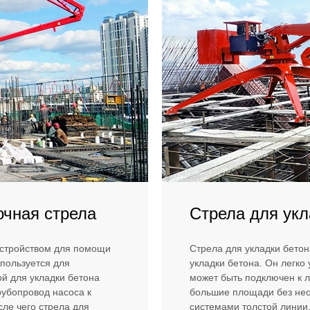
чная стрела
Стрела для укл
устройством для помощи
Стрела для укладки бетон
пользуется для
укладки бетона. Он легко
ой для укладки бетона
может быть подключен к л
рубопровод насоса к
большие площади без нео
сле чего стрела для
системами толстой линии.Th